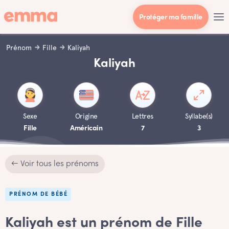
Protéger ma famille
Prénom
Fille
Kaliyah
Kaliyah
Sexe
Origine
Lettres
Syllabe(s)
Fille
Américain
7
3
← Voir tous les prénoms
PRÉNOM DE BÉBÉ
Kaliyah est un prénom de Fille