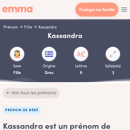
Protéger ma famille
Prénom
Fille
Kassandra
Kassandra
Sexe
Origine
Lettres
Syllabe(s)
Fille
Grec
9
3
← Voir tous les prénoms
PRÉNOM DE BÉBÉ
Kassandra est un prénom de