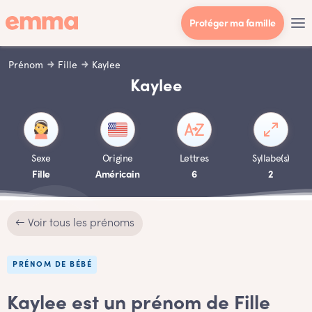
Protéger ma famille
Prénom
Fille
Kaylee
Kaylee
Sexe
Origine
Lettres
Syllabe(s)
Fille
Américain
6
2
← Voir tous les prénoms
PRÉNOM DE BÉBÉ
Kaylee est un prénom de Fille