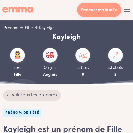
Protéger ma famille
Prénom
Fille
Kayleigh
Kayleigh
Sexe
Origine
Lettres
Syllabe(s)
Fille
Anglais
8
2
← Voir tous les prénoms
PRÉNOM DE BÉBÉ
Kayleigh est un prénom de Fille