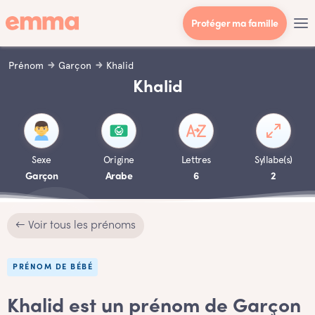
Protéger ma famille
Prénom
Garçon
Khalid
Khalid
Sexe
Origine
Lettres
Syllabe(s)
Garçon
Arabe
6
2
← Voir tous les prénoms
PRÉNOM DE BÉBÉ
Khalid est un prénom de Garçon