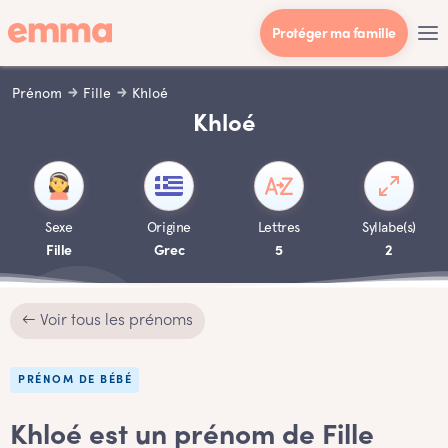
Protéger ma famille
Prénom
Fille
Khloé
Khloé
Sexe
Origine
Lettres
Syllabe(s)
Fille
Grec
5
2
← Voir tous les prénoms
PRÉNOM DE BÉBÉ
Khloé est un prénom de Fille