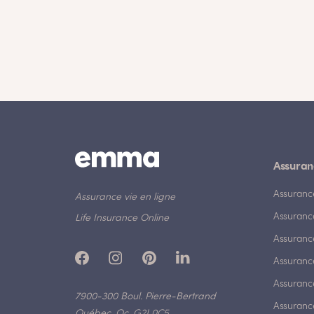
Assuran
Assuranc
Assurance vie en ligne
Assuranc
Life Insurance Online
Assuranc
Assurance
Assurance
7900-300 Boul. Pierre-Bertrand
Assuranc
Québec, Qc, G2J 0C5