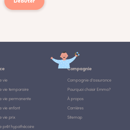
Débuter
ce
Compagnie
e vie
Compagnie d'assurance
e vie temporaire
Pourquoi choisir Emma?
e vie permanente
À propos
 vie enfant
Carrières
 vie prix
Sitemap
e prêt hypothécaire