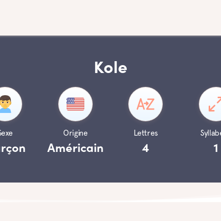
Kole
Sexe
Origine
Lettres
Syllab
rçon
Américain
4
1