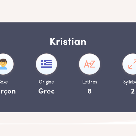
Kristian
Sexe
Origine
Lettres
Syllab
rçon
Grec
8
2