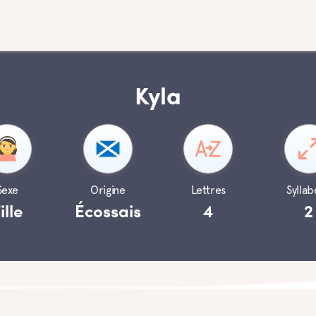
Kyla
Sexe
Origine
Lettres
Syllab
ille
Écossais
4
2