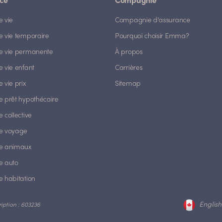
ce
Compagnie
e vie
Compagnie d'assurance
e vie temporaire
Pourquoi choisir Emma?
e vie permanente
À propos
 vie enfant
Carrières
 vie prix
Sitemap
e prêt hypothécaire
 collective
e voyage
e animaux
e auto
e habitation
English
ription : 603236