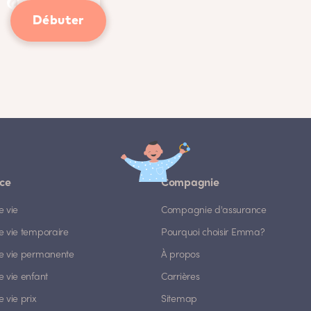
Débuter
ce
Compagnie
e vie
Compagnie d'assurance
e vie temporaire
Pourquoi choisir Emma?
e vie permanente
À propos
 vie enfant
Carrières
 vie prix
Sitemap