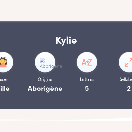
Kylie
Sexe
Origine
Lettres
Syllab
ille
Aborigène
5
2