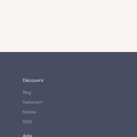
Découvrir
Blog
Testament
Notaire
REEE
Aide