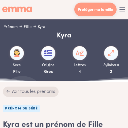
Protéger ma famille
Prénom
Fille
Kyra
Kyra
Sexe
Origine
Lettres
Syllabe(s)
Fille
Grec
4
2
← Voir tous les prénoms
PRÉNOM DE BÉBÉ
Kyra est un prénom de Fille