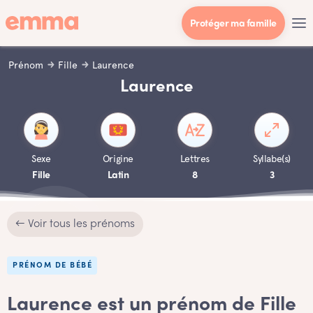
Protéger ma famille
Prénom
Fille
Laurence
Laurence
Sexe
Origine
Lettres
Syllabe(s)
Fille
Latin
8
3
← Voir tous les prénoms
PRÉNOM DE BÉBÉ
Laurence est un prénom de Fille