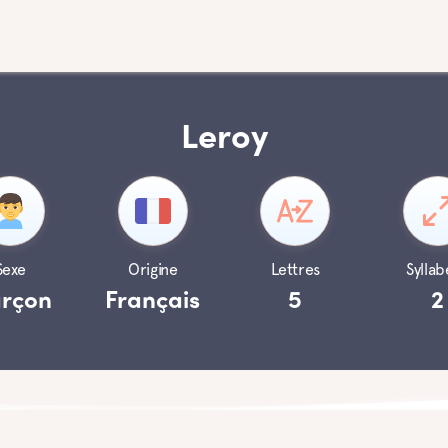
Leroy
Sexe
Origine
Lettres
Syllab
rçon
Français
5
2