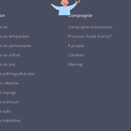
ce
Compagnie
e vie
Compagnie d'assurance
e vie temporaire
Pourquoi choisir Emma?
e vie permanente
À propos
 vie enfant
Carrières
 vie prix
Sitemap
e prêt hypothécaire
 collective
e voyage
e animaux
e auto
e habitation