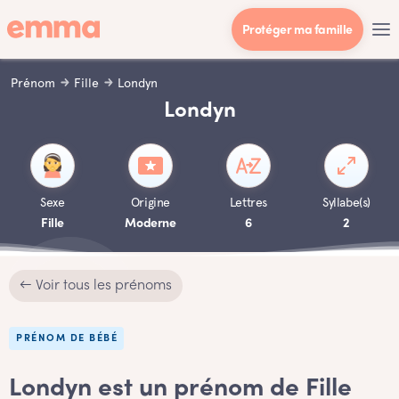
Protéger ma famille
Prénom
Fille
Londyn
Londyn
Sexe
Origine
Lettres
Syllabe(s)
Fille
Moderne
6
2
← Voir tous les prénoms
PRÉNOM DE BÉBÉ
Londyn est un prénom de Fille