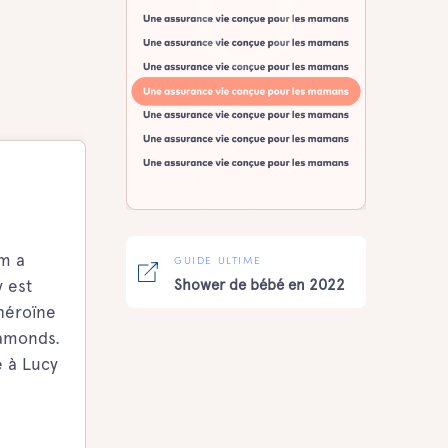
om a
GUIDE ULTIME
y est
Shower de bébé en 2022
 héroïne
iamonds.
é à Lucy