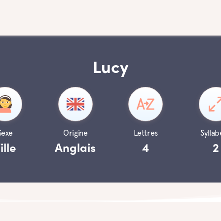
Lucy
Sexe
Origine
Lettres
Syllab
ille
Anglais
4
2