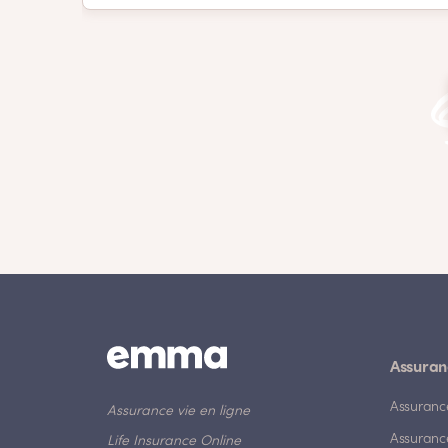
Assuran
Assuranc
Assurance vie en ligne
Assuranc
Life Insurance Online