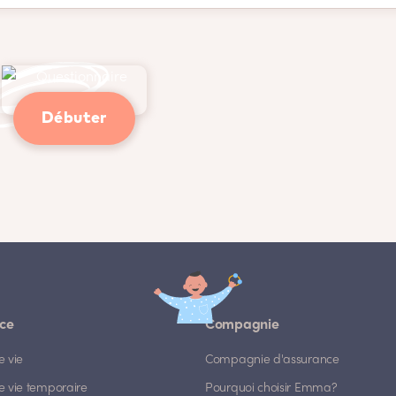
Débuter
ce
Compagnie
e vie
Compagnie d'assurance
e vie temporaire
Pourquoi choisir Emma?