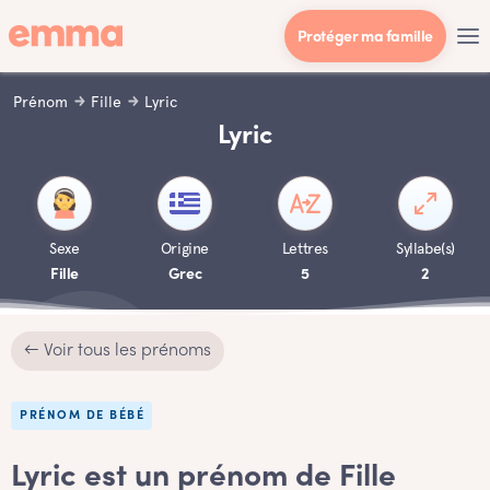
Protéger ma famille
Prénom
Fille
Lyric
Lyric
Sexe
Origine
Lettres
Syllabe(s)
Fille
Grec
5
2
← Voir tous les prénoms
PRÉNOM DE BÉBÉ
Lyric est un prénom de Fille