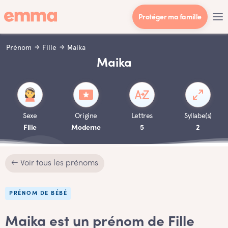
Protéger ma famille
Prénom
Fille
Maika
Maika
Sexe
Origine
Lettres
Syllabe(s)
Fille
Moderne
5
2
← Voir tous les prénoms
PRÉNOM DE BÉBÉ
Maika est un prénom de Fille