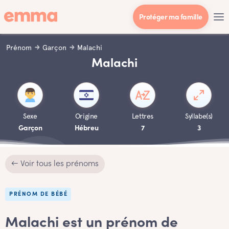
Protéger ma famille
Prénom
Garçon
Malachi
Malachi
Sexe
Origine
Lettres
Syllabe(s)
Garçon
Hébreu
7
3
← Voir tous les prénoms
PRÉNOM DE BÉBÉ
Malachi est un prénom de