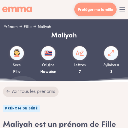
Protéger ma famille
Prénom
Fille
Maliyah
Maliyah
Sexe
Origine
Lettres
Syllabe(s)
Fille
Hawaïen
7
3
← Voir tous les prénoms
PRÉNOM DE BÉBÉ
Maliyah est un prénom de Fille