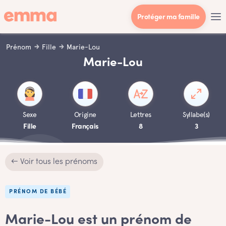
Protéger ma famille
Prénom
Fille
Marie-Lou
Marie-Lou
Sexe
Origine
Lettres
Syllabe(s)
Fille
Français
8
3
← Voir tous les prénoms
PRÉNOM DE BÉBÉ
Marie-Lou est un prénom de