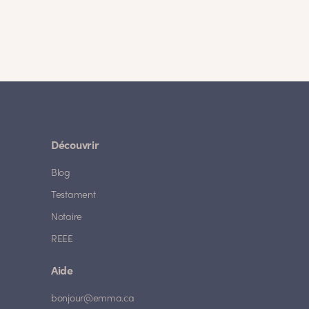
Découvrir
Blog
Testament
Notaire
REEE
Aide
bonjour@emma.ca