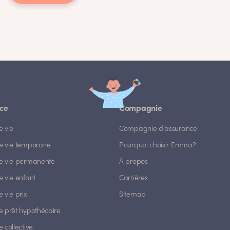
ce
Compagnie
e vie
Compagnie d'assurance
e vie temporaire
Pourquoi choisir Emma?
e vie permanente
À propos
 vie enfant
Carrières
 vie prix
Sitemap
e prêt hypothécaire
 collective