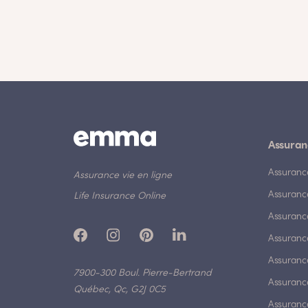
Assuran
Assuranc
Assurance vie en ligne
Assuranc
Life Insurance Online
Assuranc
Assurance
Assurance
7900-300 Boul. Pierre-Bertrand
Assuranc
Québec, Qc, G2J 0C5
Assurance