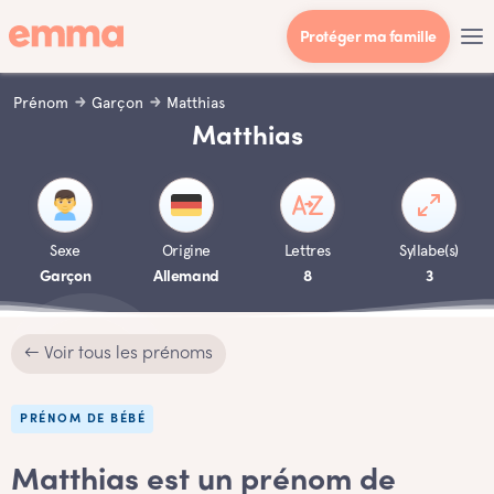
Protéger ma famille
Prénom
Garçon
Matthias
Matthias
Sexe
Origine
Lettres
Syllabe(s)
Garçon
Allemand
8
3
← Voir tous les prénoms
PRÉNOM DE BÉBÉ
Matthias est un prénom de