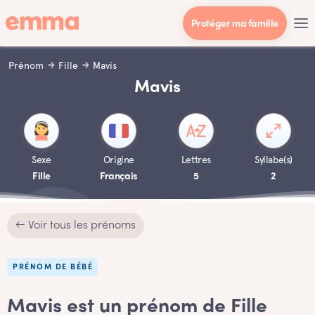
Protéger ma famille
Prénom
Fille
Mavis
Mavis
Sexe
Origine
Lettres
Syllabe(s)
Fille
Français
5
2
← Voir tous les prénoms
PRÉNOM DE BÉBÉ
Mavis est un prénom de Fille