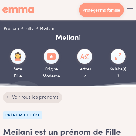
Protéger ma famille
Prénom
Fille
Meilani
Meilani
Sexe
Origine
Lettres
Syllabe(s)
Fille
Moderne
7
3
← Voir tous les prénoms
PRÉNOM DE BÉBÉ
Meilani est un prénom de Fille