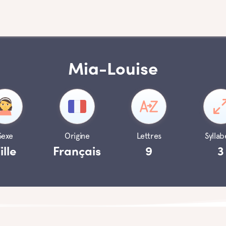
Mia-Louise
Sexe
Origine
Lettres
Syllab
ille
Français
9
3