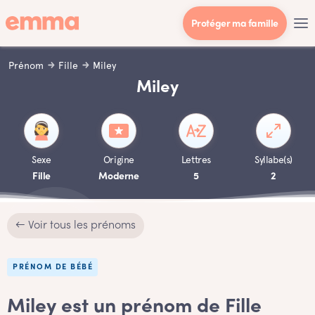
Protéger ma famille
Prénom
Fille
Miley
Miley
Sexe
Origine
Lettres
Syllabe(s)
Fille
Moderne
5
2
← Voir tous les prénoms
PRÉNOM DE BÉBÉ
Miley est un prénom de Fille