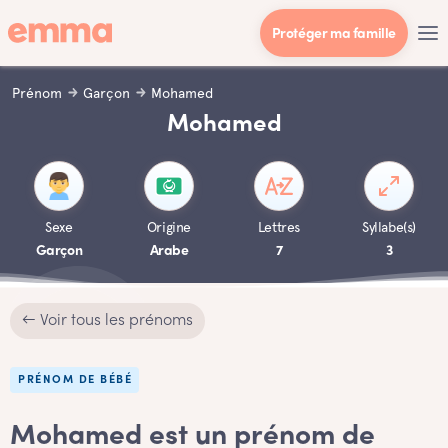
Protéger ma famille
Prénom
Garçon
Mohamed
Mohamed
Sexe
Origine
Lettres
Syllabe(s)
Garçon
Arabe
7
3
← Voir tous les prénoms
PRÉNOM DE BÉBÉ
Mohamed est un prénom de