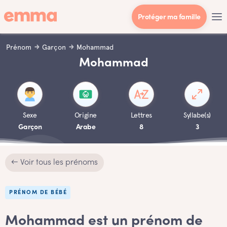
Protéger ma famille
Prénom
Garçon
Mohammad
Mohammad
Sexe
Origine
Lettres
Syllabe(s)
Garçon
Arabe
8
3
← Voir tous les prénoms
PRÉNOM DE BÉBÉ
Mohammad est un prénom de