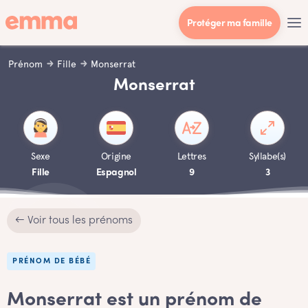
Protéger ma famille
Prénom
Fille
Monserrat
Monserrat
Sexe
Origine
Lettres
Syllabe(s)
Fille
Espagnol
9
3
← Voir tous les prénoms
PRÉNOM DE BÉBÉ
Monserrat est un prénom de