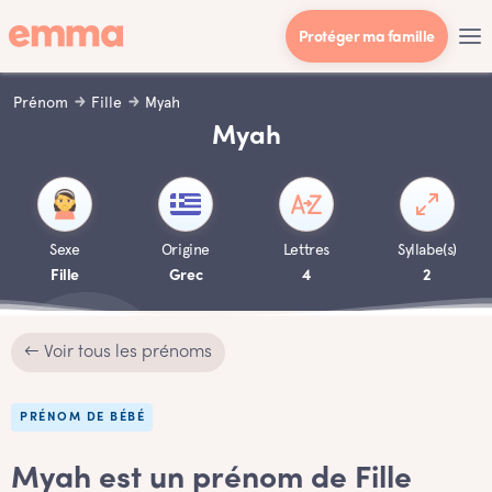
Protéger ma famille
Prénom
Fille
Myah
Myah
Sexe
Origine
Lettres
Syllabe(s)
Fille
Grec
4
2
← Voir tous les prénoms
PRÉNOM DE BÉBÉ
Myah est un prénom de Fille