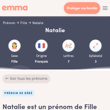
Protéger ma famille
Prénom
Fille
Natalie
Natalie
Sexe
Origine
Lettres
Syllabe(s)
Fille
Français
7
3
← Voir tous les prénoms
PRÉNOM DE BÉBÉ
Natalie est un prénom de Fille