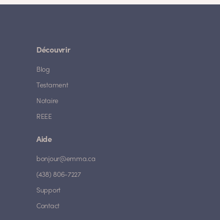
Découvrir
Blog
Testament
Notaire
REEE
Aide
bonjour@emma.ca
(438) 806-7227
Support
Contact