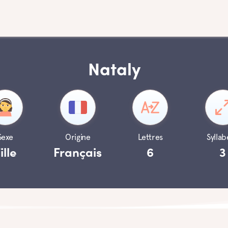
Nataly
Sexe
Origine
Lettres
Syllab
ille
Français
6
3