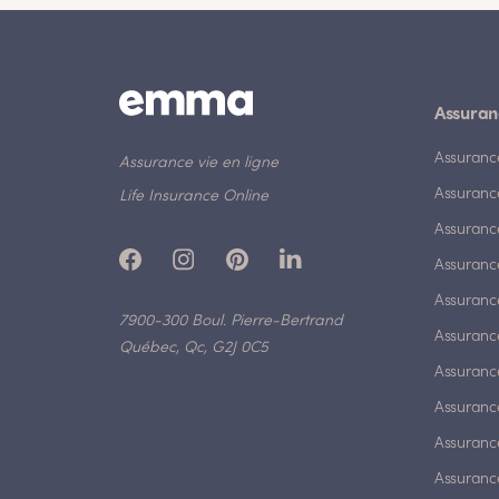
Assuran
Assuranc
Assurance vie en ligne
Assuranc
Life Insurance Online
Assuranc
Assurance
Assurance
7900-300 Boul. Pierre-Bertrand
Assuranc
Québec, Qc, G2J 0C5
Assurance
Assuranc
Assuranc
Assuranc