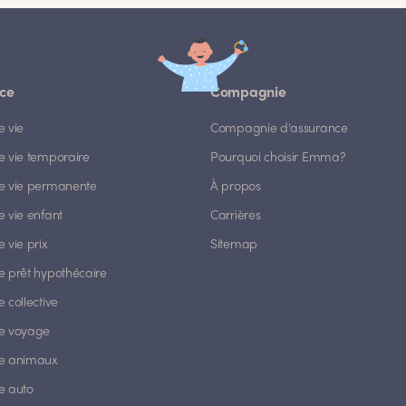
ce
Compagnie
e vie
Compagnie d'assurance
e vie temporaire
Pourquoi choisir Emma?
e vie permanente
À propos
 vie enfant
Carrières
 vie prix
Sitemap
e prêt hypothécaire
 collective
e voyage
e animaux
e auto