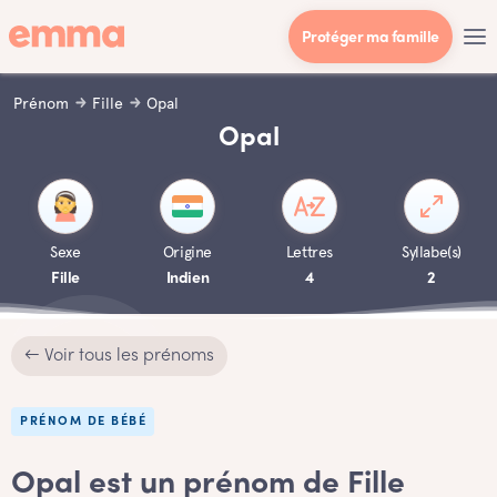
Protéger ma famille
Prénom
Fille
Opal
Opal
Sexe
Origine
Lettres
Syllabe(s)
Fille
Indien
4
2
← Voir tous les prénoms
PRÉNOM DE BÉBÉ
Opal est un prénom de Fille