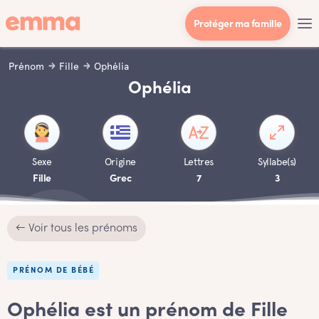
Protéger ma famille
Prénom
Fille
Ophélia
Ophélia
Sexe
Origine
Lettres
Syllabe(s)
Fille
Grec
7
3
← Voir tous les prénoms
PRÉNOM DE BÉBÉ
Ophélia est un prénom de Fille