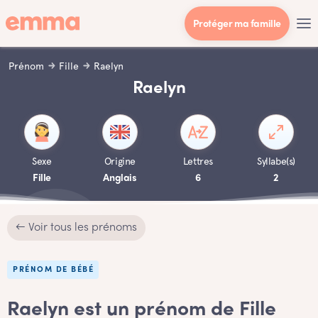
Protéger ma famille
Prénom
Fille
Raelyn
Raelyn
Sexe
Origine
Lettres
Syllabe(s)
Fille
Anglais
6
2
← Voir tous les prénoms
PRÉNOM DE BÉBÉ
Raelyn est un prénom de Fille