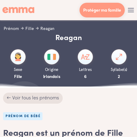
Protéger ma famille
Prénom
Fille
Reagan
Reagan
Sexe
Origine
Lettres
Syllabe(s)
Fille
Irlandais
6
2
← Voir tous les prénoms
PRÉNOM DE BÉBÉ
Reagan est un prénom de Fille