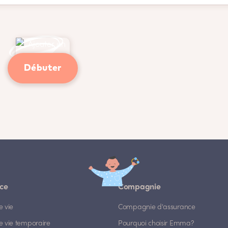
Débuter
ce
Compagnie
e vie
Compagnie d'assurance
e vie temporaire
Pourquoi choisir Emma?