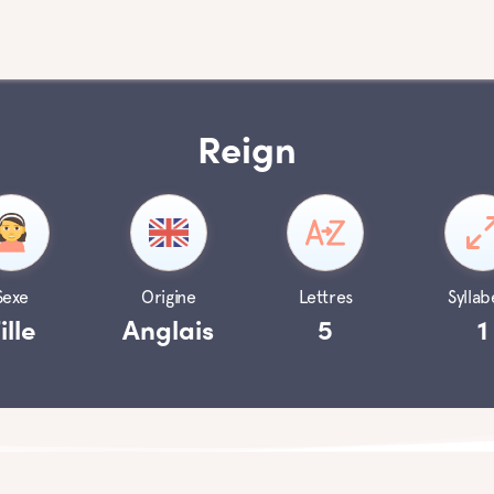
Reign
Sexe
Origine
Lettres
Syllab
ille
Anglais
5
1