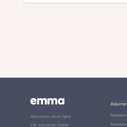
Assuran
Assuranc
Assurance vie en ligne
Assuranc
Life Insurance Online