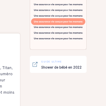
GUIDE ULTIME
 Titan,
Shower de bébé en 2022
 numéro
eur
on
et moins