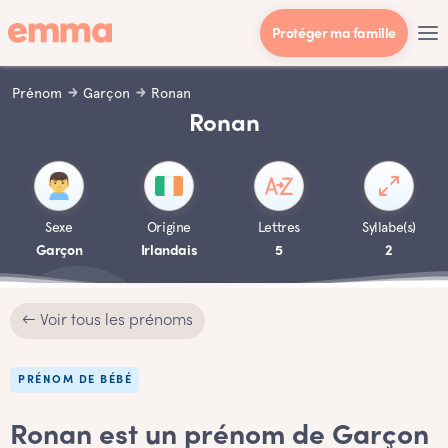
Protéger ma famille
Prénom
Garçon
Ronan
Ronan
Sexe
Origine
Lettres
Syllabe(s)
Garçon
Irlandais
5
2
← Voir tous les prénoms
PRÉNOM DE BÉBÉ
Ronan est un prénom de Garçon