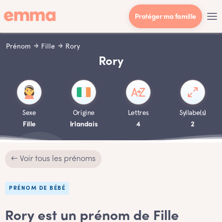
Protéger ma famille
Prénom
Fille
Rory
Rory
Sexe
Origine
Lettres
Syllabe(s)
Fille
Irlandais
4
2
← Voir tous les prénoms
PRÉNOM DE BÉBÉ
Rory est un prénom de Fille