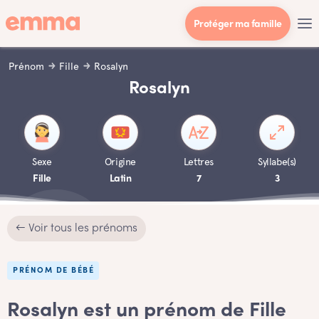
Protéger ma famille
Prénom
Fille
Rosalyn
Rosalyn
Sexe
Origine
Lettres
Syllabe(s)
Fille
Latin
7
3
← Voir tous les prénoms
PRÉNOM DE BÉBÉ
Rosalyn est un prénom de Fille