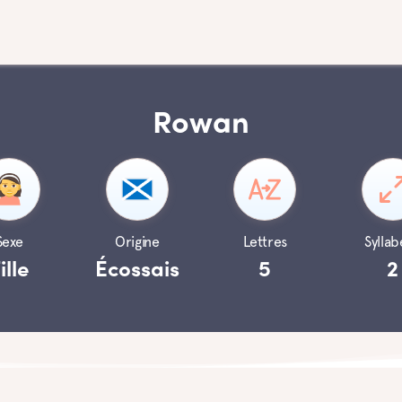
Rowan
Sexe
Origine
Lettres
Syllab
ille
Écossais
5
2