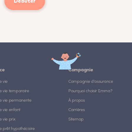
Débuter
ce
Compagnie
e vie
Compagnie d'assurance
e vie temporaire
Pourquoi choisir Emma?
e vie permanente
À propos
 vie enfant
Carrières
 vie prix
Sitemap
e prêt hypothécaire