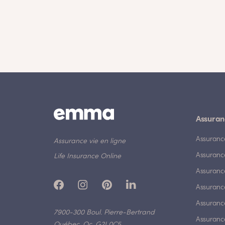
Assuran
Assuranc
Assurance vie en ligne
Assuranc
Life Insurance Online
Assuranc
Assurance
Assurance
7900-300 Boul. Pierre-Bertrand
Assuranc
Québec, Qc, G2J 0C5