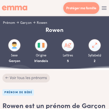
Protéger ma famille
Prénom
Garçon
Rowen
Rowen
Sexe
Origine
Lettres
Syllabe(s)
Garçon
Irlandais
5
2
← Voir tous les prénoms
PRÉNOM DE BÉBÉ
Rowen est un prénom de Garçon