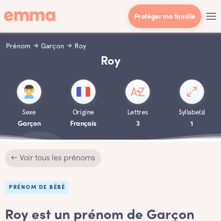
Protéger ma famille
Prénom
Garçon
Roy
Roy
Sexe
Origine
Lettres
Syllabe(s)
Garçon
Français
3
1
← Voir tous les prénoms
PRÉNOM DE BÉBÉ
Roy est un prénom de Garçon