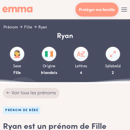
Protéger ma famille
Prénom
Fille
Ryan
Ryan
Sexe
Origine
Lettres
Syllabe(s)
Fille
Irlandais
4
2
← Voir tous les prénoms
PRÉNOM DE BÉBÉ
Ryan est un prénom de Fille