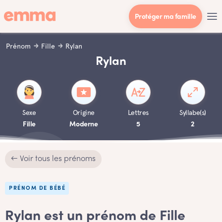
Protéger ma famille
Prénom
Fille
Rylan
Rylan
Sexe
Origine
Lettres
Syllabe(s)
Fille
Moderne
5
2
← Voir tous les prénoms
PRÉNOM DE BÉBÉ
Rylan est un prénom de Fille