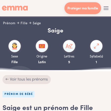
Protéger ma famille
Prénom
Fille
Saige
Saige
Sexe
Origine
Lettres
Syllabe(s)
Fille
Latin
5
1
← Voir tous les prénoms
PRÉNOM DE BÉBÉ
Saige est un prénom de Fille