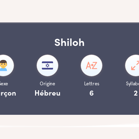
Shiloh
Sexe
Origine
Lettres
Syllab
rçon
Hébreu
6
2