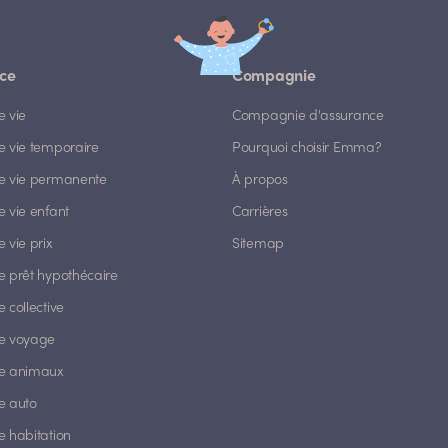
ce
Compagnie
e vie
Compagnie d'assurance
e vie temporaire
Pourquoi choisir Emma?
e vie permanente
À propos
 vie enfant
Carrières
 vie prix
Sitemap
e prêt hypothécaire
 collective
e voyage
e animaux
e auto
e habitation