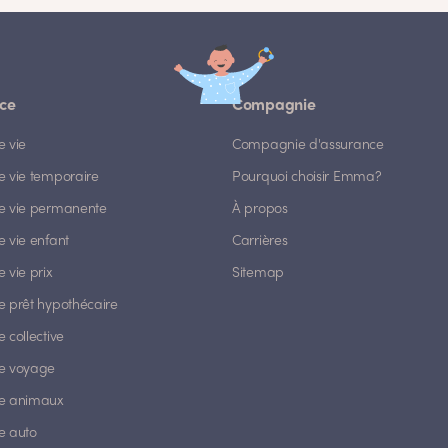
ce
Compagnie
e vie
Compagnie d'assurance
e vie temporaire
Pourquoi choisir Emma?
e vie permanente
À propos
 vie enfant
Carrières
 vie prix
Sitemap
e prêt hypothécaire
 collective
e voyage
e animaux
e auto