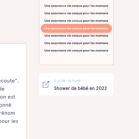
écoute".
GUIDE ULTIME
de
Shower de bébé en 2022
mon est
donné
 prénom
pour les