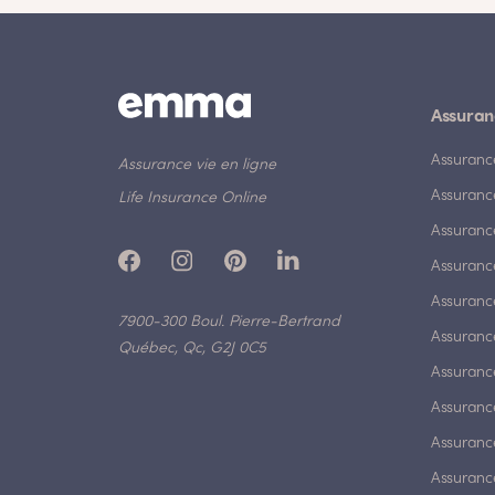
Assuran
Assuranc
Assurance vie en ligne
Assuranc
Life Insurance Online
Assuranc
Assurance
Assurance
7900-300 Boul. Pierre-Bertrand
Assuranc
Québec, Qc, G2J 0C5
Assurance
Assuranc
Assuranc
Assuranc