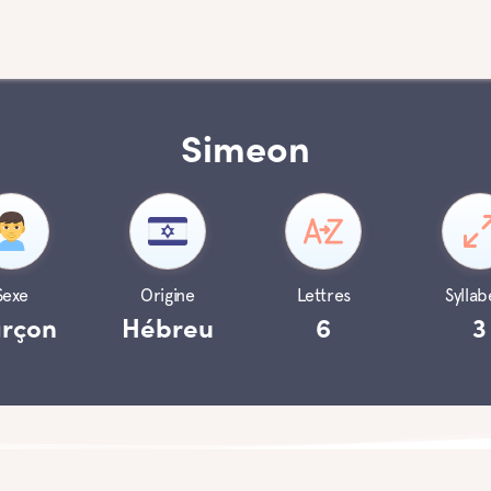
Simeon
Sexe
Origine
Lettres
Syllab
rçon
Hébreu
6
3