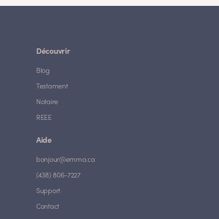
Découvrir
Blog
Testament
Notaire
REEE
Aide
bonjour@emma.ca
(438) 806-7227
Support
Contact