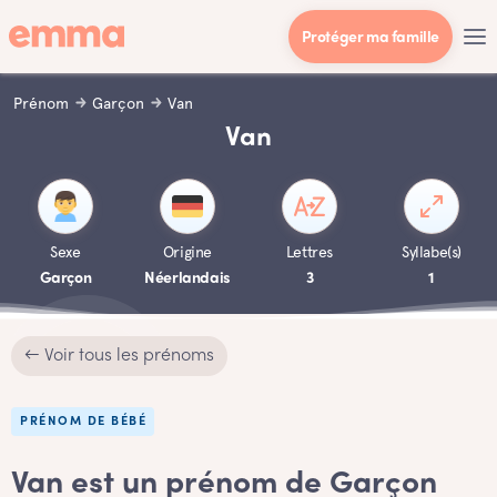
Protéger ma famille
Prénom
Garçon
Van
Van
Sexe
Origine
Lettres
Syllabe(s)
Garçon
Néerlandais
3
1
← Voir tous les prénoms
PRÉNOM DE BÉBÉ
Van est un prénom de Garçon