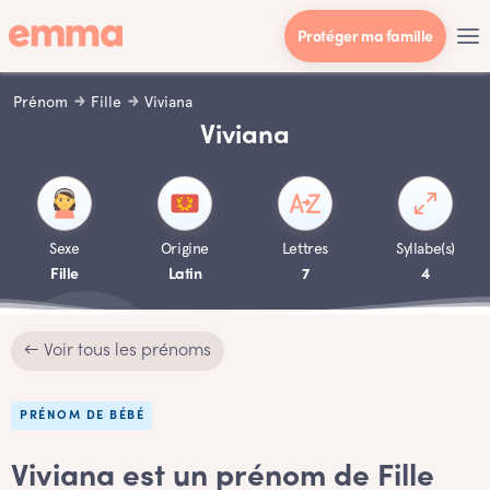
Protéger ma famille
Prénom
Fille
Viviana
Viviana
Sexe
Origine
Lettres
Syllabe(s)
Fille
Latin
7
4
← Voir tous les prénoms
PRÉNOM DE BÉBÉ
Viviana est un prénom de Fille